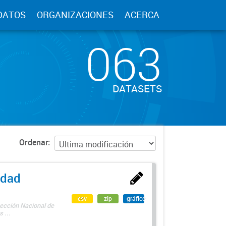
DATOS
ORGANIZACIONES
ACERCA
063
DATASETS
Ordenar
edad
csv
zip
gráfico
rección Nacional de
 ...