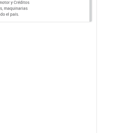
motor y Créditos
s, maquinarias
do el país.