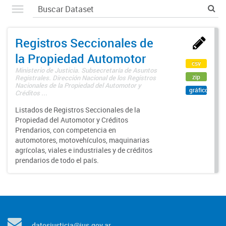
Registros Seccionales de
la Propiedad Automotor
csv
Ministerio de Justicia. Subsecretaría de Asuntos
zip
Registrales. Dirección Nacional de los Registros
Nacionales de la Propiedad del Automotor y
gráfico
Créditos ...
Listados de Registros Seccionales de la
Propiedad del Automotor y Créditos
Prendarios, con competencia en
automotores, motovehículos, maquinarias
agrícolas, viales e industriales y de créditos
prendarios de todo el país.
datosjusticia@jus.gov.ar