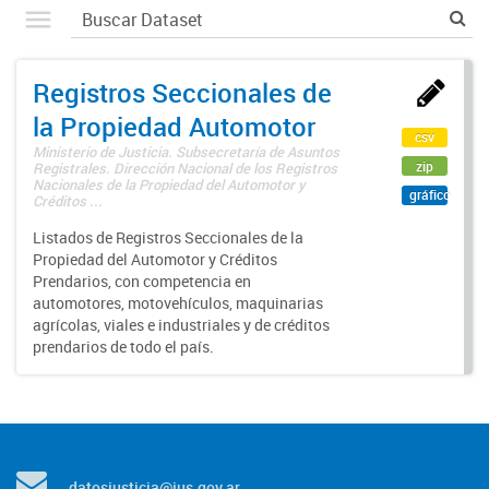
Registros Seccionales de
la Propiedad Automotor
csv
Ministerio de Justicia. Subsecretaría de Asuntos
zip
Registrales. Dirección Nacional de los Registros
Nacionales de la Propiedad del Automotor y
gráfico
Créditos ...
Listados de Registros Seccionales de la
Propiedad del Automotor y Créditos
Prendarios, con competencia en
automotores, motovehículos, maquinarias
agrícolas, viales e industriales y de créditos
prendarios de todo el país.
datosjusticia@jus.gov.ar