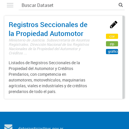
Registros Seccionales de
la Propiedad Automotor
csv
Ministerio de Justicia. Subsecretaría de Asuntos
zip
Registrales. Dirección Nacional de los Registros
Nacionales de la Propiedad del Automotor y
gráfico
Créditos ...
Listados de Registros Seccionales de la
Propiedad del Automotor y Créditos
Prendarios, con competencia en
automotores, motovehículos, maquinarias
agrícolas, viales e industriales y de créditos
prendarios de todo el país.
datosjusticia@jus.gov.ar