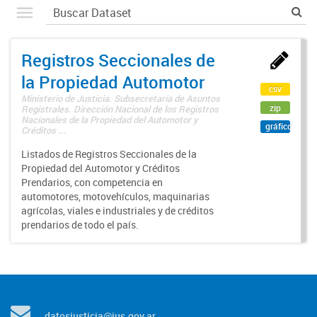
Registros Seccionales de
la Propiedad Automotor
csv
Ministerio de Justicia. Subsecretaría de Asuntos
zip
Registrales. Dirección Nacional de los Registros
Nacionales de la Propiedad del Automotor y
gráfico
Créditos ...
Listados de Registros Seccionales de la
Propiedad del Automotor y Créditos
Prendarios, con competencia en
automotores, motovehículos, maquinarias
agrícolas, viales e industriales y de créditos
prendarios de todo el país.
datosjusticia@jus.gov.ar