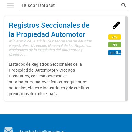
Registros Seccionales de
la Propiedad Automotor
csv
Ministerio de Justicia. Subsecretaría de Asuntos
zip
Registrales. Dirección Nacional de los Registros
Nacionales de la Propiedad del Automotor y
gráfico
Créditos ...
Listados de Registros Seccionales de la
Propiedad del Automotor y Créditos
Prendarios, con competencia en
automotores, motovehículos, maquinarias
agrícolas, viales e industriales y de créditos
prendarios de todo el país.
datosjusticia@jus.gov.ar