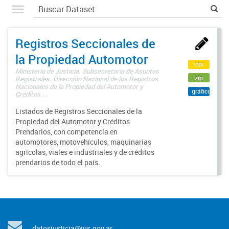
Registros Seccionales de
la Propiedad Automotor
csv
Ministerio de Justicia. Subsecretaría de Asuntos
zip
Registrales. Dirección Nacional de los Registros
Nacionales de la Propiedad del Automotor y
gráfico
Créditos ...
Listados de Registros Seccionales de la
Propiedad del Automotor y Créditos
Prendarios, con competencia en
automotores, motovehículos, maquinarias
agrícolas, viales e industriales y de créditos
prendarios de todo el país.
datosjusticia@jus.gov.ar