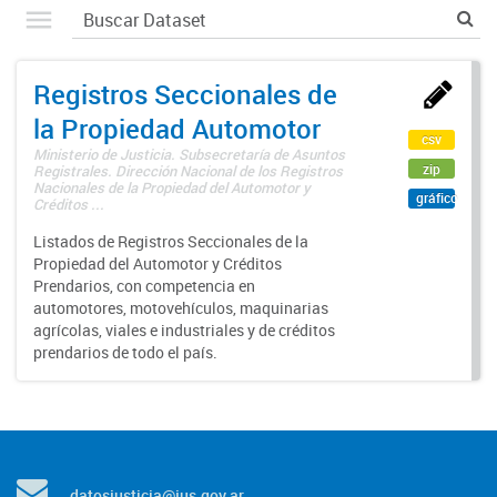
Registros Seccionales de
la Propiedad Automotor
csv
Ministerio de Justicia. Subsecretaría de Asuntos
zip
Registrales. Dirección Nacional de los Registros
Nacionales de la Propiedad del Automotor y
gráfico
Créditos ...
Listados de Registros Seccionales de la
Propiedad del Automotor y Créditos
Prendarios, con competencia en
automotores, motovehículos, maquinarias
agrícolas, viales e industriales y de créditos
prendarios de todo el país.
datosjusticia@jus.gov.ar