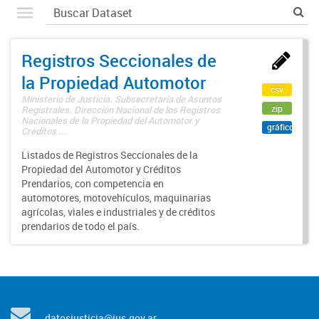
Registros Seccionales de
la Propiedad Automotor
csv
Ministerio de Justicia. Subsecretaría de Asuntos
zip
Registrales. Dirección Nacional de los Registros
Nacionales de la Propiedad del Automotor y
gráfico
Créditos ...
Listados de Registros Seccionales de la
Propiedad del Automotor y Créditos
Prendarios, con competencia en
automotores, motovehículos, maquinarias
agrícolas, viales e industriales y de créditos
prendarios de todo el país.
datosjusticia@jus.gov.ar