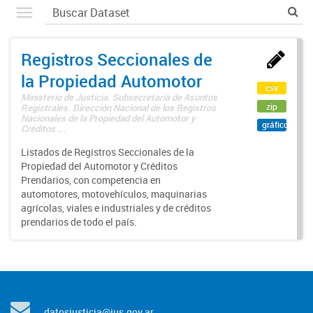
Registros Seccionales de
la Propiedad Automotor
csv
Ministerio de Justicia. Subsecretaría de Asuntos
zip
Registrales. Dirección Nacional de los Registros
Nacionales de la Propiedad del Automotor y
gráfico
Créditos ...
Listados de Registros Seccionales de la
Propiedad del Automotor y Créditos
Prendarios, con competencia en
automotores, motovehículos, maquinarias
agrícolas, viales e industriales y de créditos
prendarios de todo el país.
datosjusticia@jus.gov.ar