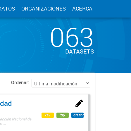
DATOS
ORGANIZACIONES
ACERCA
063
DATASETS
Ordenar
edad
csv
zip
gráfico
rección Nacional de
 ...