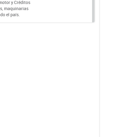
motor y Créditos
s, maquinarias
do el país.