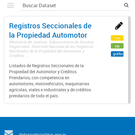
Registros Seccionales de
la Propiedad Automotor
csv
Ministerio de Justicia. Subsecretaría de Asuntos
zip
Registrales. Dirección Nacional de los Registros
Nacionales de la Propiedad del Automotor y
gráfico
Créditos ...
Listados de Registros Seccionales de la
Propiedad del Automotor y Créditos
Prendarios, con competencia en
automotores, motovehículos, maquinarias
agrícolas, viales e industriales y de créditos
prendarios de todo el país.
datosjusticia@jus.gov.ar