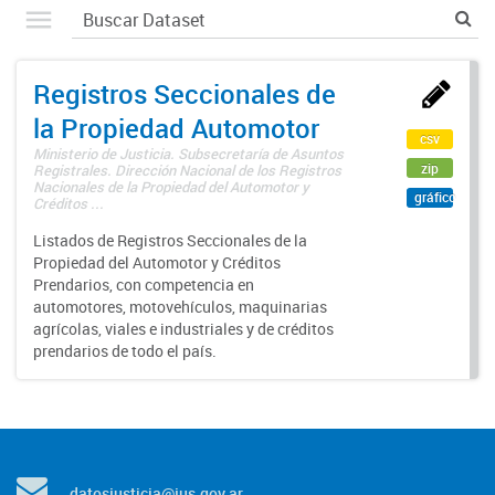
Registros Seccionales de
la Propiedad Automotor
csv
Ministerio de Justicia. Subsecretaría de Asuntos
zip
Registrales. Dirección Nacional de los Registros
Nacionales de la Propiedad del Automotor y
gráfico
Créditos ...
Listados de Registros Seccionales de la
Propiedad del Automotor y Créditos
Prendarios, con competencia en
automotores, motovehículos, maquinarias
agrícolas, viales e industriales y de créditos
prendarios de todo el país.
datosjusticia@jus.gov.ar