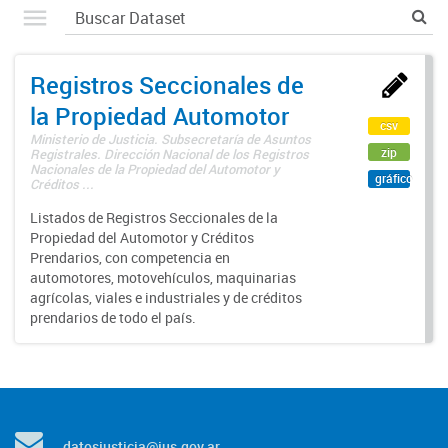
Registros Seccionales de
la Propiedad Automotor
csv
Ministerio de Justicia. Subsecretaría de Asuntos
zip
Registrales. Dirección Nacional de los Registros
Nacionales de la Propiedad del Automotor y
gráfico
Créditos ...
Listados de Registros Seccionales de la
Propiedad del Automotor y Créditos
Prendarios, con competencia en
automotores, motovehículos, maquinarias
agrícolas, viales e industriales y de créditos
prendarios de todo el país.
datosjusticia@jus.gov.ar