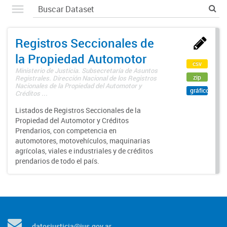
Registros Seccionales de
la Propiedad Automotor
csv
Ministerio de Justicia. Subsecretaría de Asuntos
zip
Registrales. Dirección Nacional de los Registros
Nacionales de la Propiedad del Automotor y
gráfico
Créditos ...
Listados de Registros Seccionales de la
Propiedad del Automotor y Créditos
Prendarios, con competencia en
automotores, motovehículos, maquinarias
agrícolas, viales e industriales y de créditos
prendarios de todo el país.
datosjusticia@jus.gov.ar