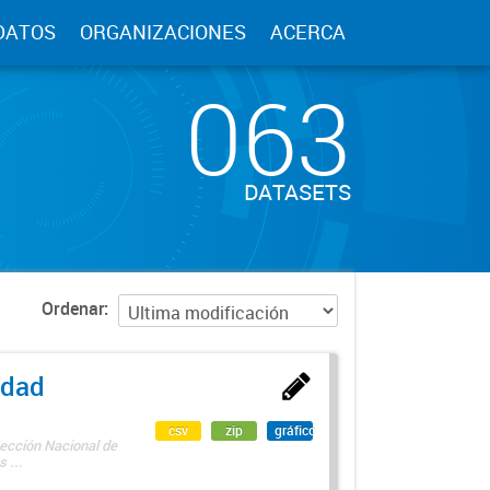
DATOS
ORGANIZACIONES
ACERCA
063
DATASETS
Ordenar
edad
csv
zip
gráfico
rección Nacional de
 ...