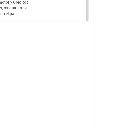
motor y Créditos
s, maquinarias
do el país.