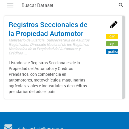
Registros Seccionales de
la Propiedad Automotor
csv
Ministerio de Justicia. Subsecretaría de Asuntos
zip
Registrales. Dirección Nacional de los Registros
Nacionales de la Propiedad del Automotor y
gráfico
Créditos ...
Listados de Registros Seccionales de la
Propiedad del Automotor y Créditos
Prendarios, con competencia en
automotores, motovehículos, maquinarias
agrícolas, viales e industriales y de créditos
prendarios de todo el país.
datosjusticia@jus.gov.ar