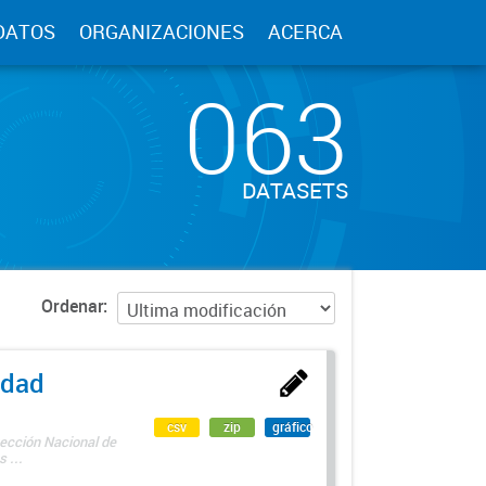
DATOS
ORGANIZACIONES
ACERCA
063
DATASETS
Ordenar
edad
csv
zip
gráfico
rección Nacional de
 ...