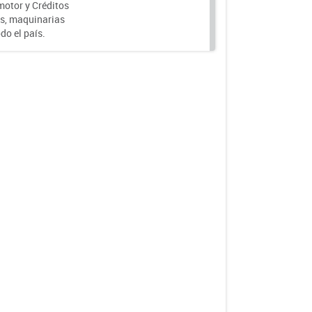
motor y Créditos
s, maquinarias
do el país.