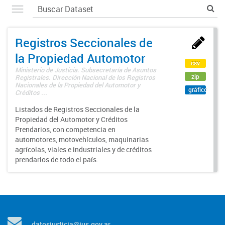
Registros Seccionales de
la Propiedad Automotor
csv
Ministerio de Justicia. Subsecretaría de Asuntos
zip
Registrales. Dirección Nacional de los Registros
Nacionales de la Propiedad del Automotor y
gráfico
Créditos ...
Listados de Registros Seccionales de la
Propiedad del Automotor y Créditos
Prendarios, con competencia en
automotores, motovehículos, maquinarias
agrícolas, viales e industriales y de créditos
prendarios de todo el país.
datosjusticia@jus.gov.ar