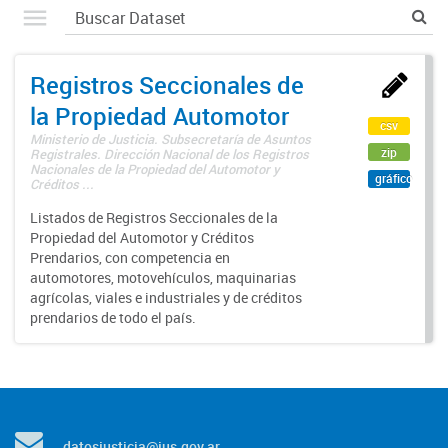
Registros Seccionales de
la Propiedad Automotor
csv
Ministerio de Justicia. Subsecretaría de Asuntos
zip
Registrales. Dirección Nacional de los Registros
Nacionales de la Propiedad del Automotor y
gráfico
Créditos ...
Listados de Registros Seccionales de la
Propiedad del Automotor y Créditos
Prendarios, con competencia en
automotores, motovehículos, maquinarias
agrícolas, viales e industriales y de créditos
prendarios de todo el país.
datosjusticia@jus.gov.ar