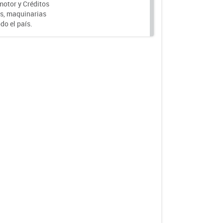
motor y Créditos
s, maquinarias
do el país.