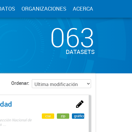
DATOS
ORGANIZACIONES
ACERCA
063
DATASETS
Ordenar
edad
csv
zip
gráfico
rección Nacional de
 ...