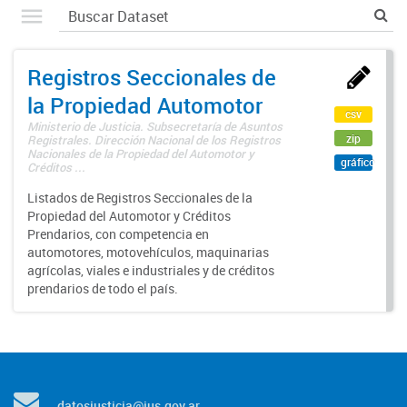
Registros Seccionales de
la Propiedad Automotor
csv
Ministerio de Justicia. Subsecretaría de Asuntos
zip
Registrales. Dirección Nacional de los Registros
Nacionales de la Propiedad del Automotor y
gráfico
Créditos ...
Listados de Registros Seccionales de la
Propiedad del Automotor y Créditos
Prendarios, con competencia en
automotores, motovehículos, maquinarias
agrícolas, viales e industriales y de créditos
prendarios de todo el país.
datosjusticia@jus.gov.ar