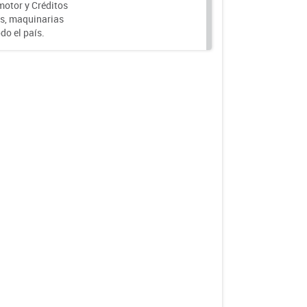
motor y Créditos
s, maquinarias
do el país.