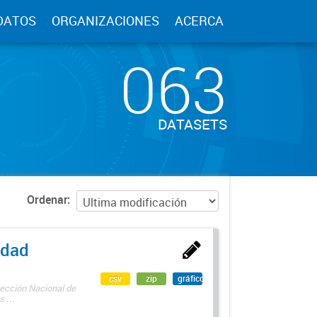
DATOS
ORGANIZACIONES
ACERCA
063
DATASETS
Ordenar
edad
csv
zip
gráfico
rección Nacional de
 ...