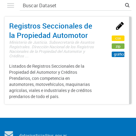
Registros Seccionales de
la Propiedad Automotor
csv
Ministerio de Justicia. Subsecretaría de Asuntos
zip
Registrales. Dirección Nacional de los Registros
Nacionales de la Propiedad del Automotor y
gráfico
Créditos ...
Listados de Registros Seccionales de la
Propiedad del Automotor y Créditos
Prendarios, con competencia en
automotores, motovehículos, maquinarias
agrícolas, viales e industriales y de créditos
prendarios de todo el país.
datosjusticia@jus.gov.ar