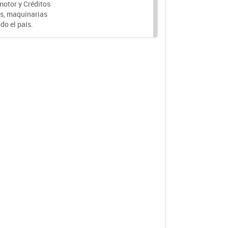
motor y Créditos
s, maquinarias
do el país.