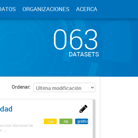
DATOS
ORGANIZACIONES
ACERCA
063
DATASETS
Ordenar
edad
csv
zip
gráfico
rección Nacional de
 ...