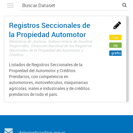
Registros Seccionales de
la Propiedad Automotor
csv
Ministerio de Justicia. Subsecretaría de Asuntos
zip
Registrales. Dirección Nacional de los Registros
Nacionales de la Propiedad del Automotor y
gráfico
Créditos ...
Listados de Registros Seccionales de la
Propiedad del Automotor y Créditos
Prendarios, con competencia en
automotores, motovehículos, maquinarias
agrícolas, viales e industriales y de créditos
prendarios de todo el país.
datosjusticia@jus.gov.ar