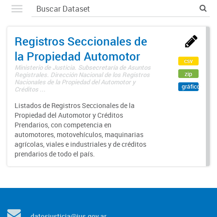
Registros Seccionales de
la Propiedad Automotor
csv
Ministerio de Justicia. Subsecretaría de Asuntos
zip
Registrales. Dirección Nacional de los Registros
Nacionales de la Propiedad del Automotor y
gráfico
Créditos ...
Listados de Registros Seccionales de la
Propiedad del Automotor y Créditos
Prendarios, con competencia en
automotores, motovehículos, maquinarias
agrícolas, viales e industriales y de créditos
prendarios de todo el país.
datosjusticia@jus.gov.ar