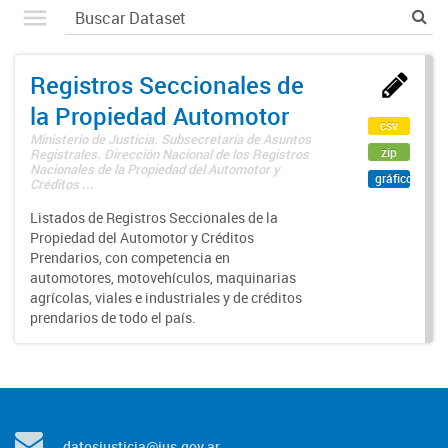
Registros Seccionales de
la Propiedad Automotor
csv
Ministerio de Justicia. Subsecretaría de Asuntos
zip
Registrales. Dirección Nacional de los Registros
Nacionales de la Propiedad del Automotor y
gráfico
Créditos ...
Listados de Registros Seccionales de la
Propiedad del Automotor y Créditos
Prendarios, con competencia en
automotores, motovehículos, maquinarias
agrícolas, viales e industriales y de créditos
prendarios de todo el país.
datosjusticia@jus.gov.ar