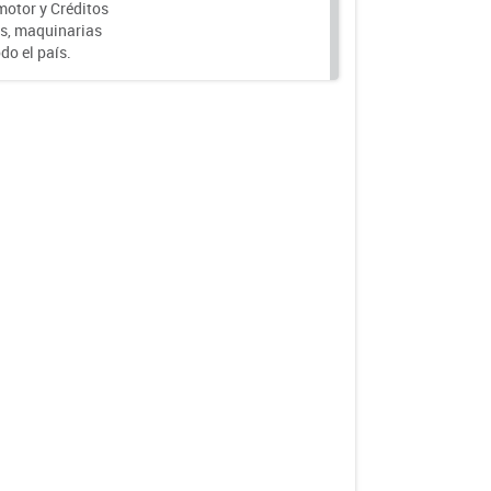
motor y Créditos
s, maquinarias
do el país.