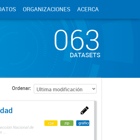
DATOS
ORGANIZACIONES
ACERCA
063
DATASETS
Ordenar
edad
csv
zip
gráfico
rección Nacional de
 ...