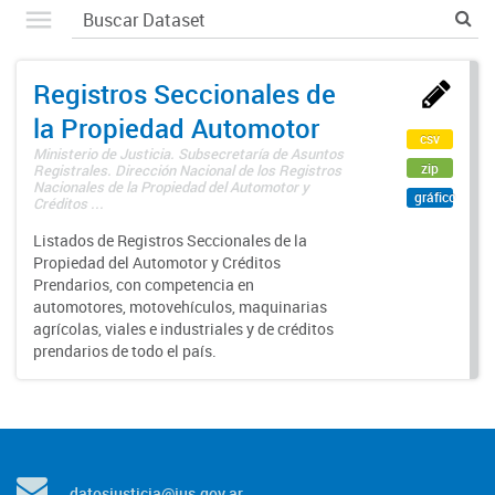
Registros Seccionales de
la Propiedad Automotor
csv
Ministerio de Justicia. Subsecretaría de Asuntos
zip
Registrales. Dirección Nacional de los Registros
Nacionales de la Propiedad del Automotor y
gráfico
Créditos ...
Listados de Registros Seccionales de la
Propiedad del Automotor y Créditos
Prendarios, con competencia en
automotores, motovehículos, maquinarias
agrícolas, viales e industriales y de créditos
prendarios de todo el país.
datosjusticia@jus.gov.ar