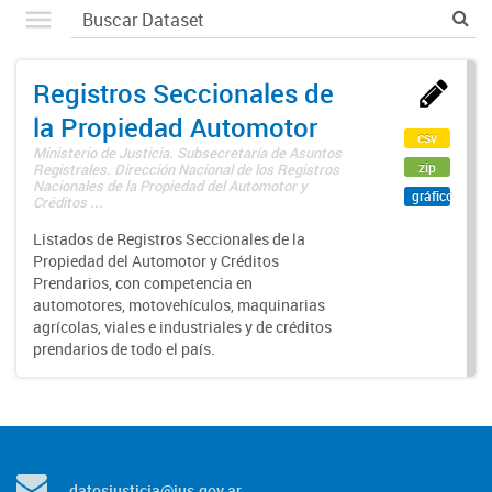
Registros Seccionales de
la Propiedad Automotor
csv
Ministerio de Justicia. Subsecretaría de Asuntos
zip
Registrales. Dirección Nacional de los Registros
Nacionales de la Propiedad del Automotor y
gráfico
Créditos ...
Listados de Registros Seccionales de la
Propiedad del Automotor y Créditos
Prendarios, con competencia en
automotores, motovehículos, maquinarias
agrícolas, viales e industriales y de créditos
prendarios de todo el país.
datosjusticia@jus.gov.ar