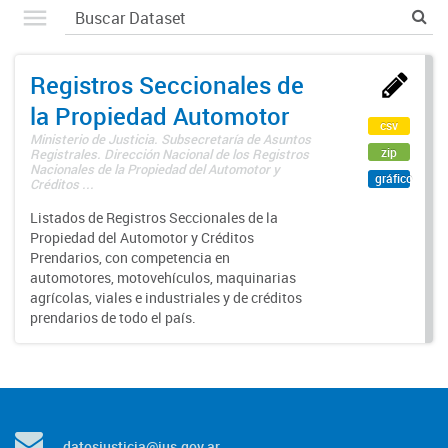
Registros Seccionales de
la Propiedad Automotor
csv
Ministerio de Justicia. Subsecretaría de Asuntos
zip
Registrales. Dirección Nacional de los Registros
Nacionales de la Propiedad del Automotor y
gráfico
Créditos ...
Listados de Registros Seccionales de la
Propiedad del Automotor y Créditos
Prendarios, con competencia en
automotores, motovehículos, maquinarias
agrícolas, viales e industriales y de créditos
prendarios de todo el país.
datosjusticia@jus.gov.ar