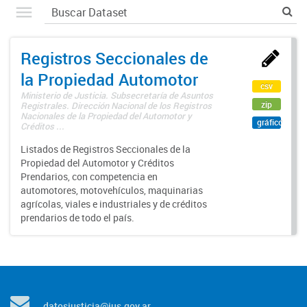
Registros Seccionales de
la Propiedad Automotor
csv
Ministerio de Justicia. Subsecretaría de Asuntos
zip
Registrales. Dirección Nacional de los Registros
Nacionales de la Propiedad del Automotor y
gráfico
Créditos ...
Listados de Registros Seccionales de la
Propiedad del Automotor y Créditos
Prendarios, con competencia en
automotores, motovehículos, maquinarias
agrícolas, viales e industriales y de créditos
prendarios de todo el país.
datosjusticia@jus.gov.ar