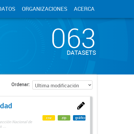
DATOS
ORGANIZACIONES
ACERCA
063
DATASETS
Ordenar
edad
csv
zip
gráfico
rección Nacional de
 ...