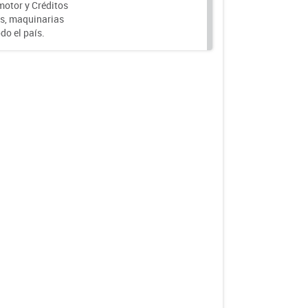
motor y Créditos
s, maquinarias
do el país.