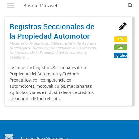
Registros Seccionales de
la Propiedad Automotor
csv
Ministerio de Justicia. Subsecretaría de Asuntos
zip
Registrales. Dirección Nacional de los Registros
Nacionales de la Propiedad del Automotor y
gráfico
Créditos ...
Listados de Registros Seccionales de la
Propiedad del Automotor y Créditos
Prendarios, con competencia en
automotores, motovehículos, maquinarias
agrícolas, viales e industriales y de créditos
prendarios de todo el país.
datosjusticia@jus.gov.ar