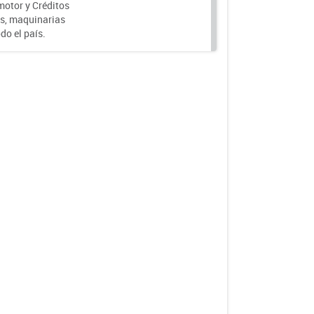
motor y Créditos
s, maquinarias
do el país.