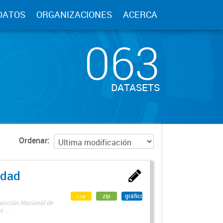
DATOS
ORGANIZACIONES
ACERCA
063
DATASETS
Ordenar
edad
csv
zip
gráfico
rección Nacional de
 ...