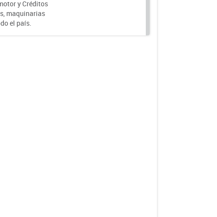
motor y Créditos
s, maquinarias
do el país.