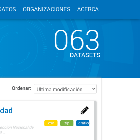
DATOS
ORGANIZACIONES
ACERCA
063
DATASETS
Ordenar
edad
csv
zip
gráfico
rección Nacional de
 ...