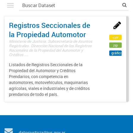
Registros Seccionales de
la Propiedad Automotor
csv
Ministerio de Justicia. Subsecretaría de Asuntos
zip
Registrales. Dirección Nacional de los Registros
Nacionales de la Propiedad del Automotor y
gráfico
Créditos ...
Listados de Registros Seccionales de la
Propiedad del Automotor y Créditos
Prendarios, con competencia en
automotores, motovehículos, maquinarias
agrícolas, viales e industriales y de créditos
prendarios de todo el país.
datosjusticia@jus.gov.ar