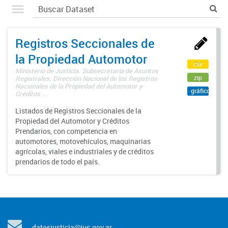
Registros Seccionales de
la Propiedad Automotor
csv
Ministerio de Justicia. Subsecretaría de Asuntos
zip
Registrales. Dirección Nacional de los Registros
Nacionales de la Propiedad del Automotor y
gráfico
Créditos ...
Listados de Registros Seccionales de la
Propiedad del Automotor y Créditos
Prendarios, con competencia en
automotores, motovehículos, maquinarias
agrícolas, viales e industriales y de créditos
prendarios de todo el país.
datosjusticia@jus.gov.ar