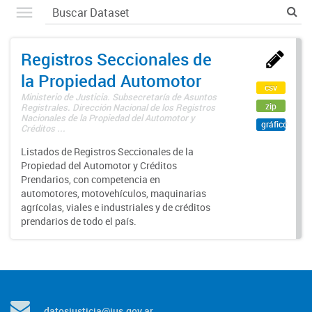
Registros Seccionales de
la Propiedad Automotor
csv
Ministerio de Justicia. Subsecretaría de Asuntos
zip
Registrales. Dirección Nacional de los Registros
Nacionales de la Propiedad del Automotor y
gráfico
Créditos ...
Listados de Registros Seccionales de la
Propiedad del Automotor y Créditos
Prendarios, con competencia en
automotores, motovehículos, maquinarias
agrícolas, viales e industriales y de créditos
prendarios de todo el país.
datosjusticia@jus.gov.ar