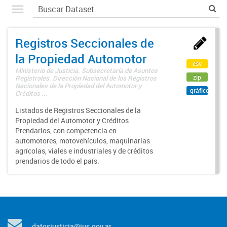
Registros Seccionales de
la Propiedad Automotor
csv
Ministerio de Justicia. Subsecretaría de Asuntos
zip
Registrales. Dirección Nacional de los Registros
Nacionales de la Propiedad del Automotor y
gráfico
Créditos ...
Listados de Registros Seccionales de la
Propiedad del Automotor y Créditos
Prendarios, con competencia en
automotores, motovehículos, maquinarias
agrícolas, viales e industriales y de créditos
prendarios de todo el país.
datosjusticia@jus.gov.ar