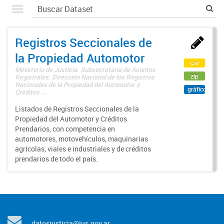
Registros Seccionales de
la Propiedad Automotor
csv
Ministerio de Justicia. Subsecretaría de Asuntos
zip
Registrales. Dirección Nacional de los Registros
Nacionales de la Propiedad del Automotor y
gráfico
Créditos ...
Listados de Registros Seccionales de la
Propiedad del Automotor y Créditos
Prendarios, con competencia en
automotores, motovehículos, maquinarias
agrícolas, viales e industriales y de créditos
prendarios de todo el país.
datosjusticia@jus.gov.ar