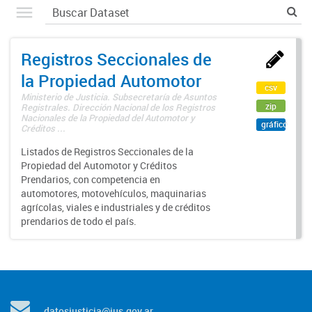
Registros Seccionales de
la Propiedad Automotor
csv
Ministerio de Justicia. Subsecretaría de Asuntos
zip
Registrales. Dirección Nacional de los Registros
Nacionales de la Propiedad del Automotor y
gráfico
Créditos ...
Listados de Registros Seccionales de la
Propiedad del Automotor y Créditos
Prendarios, con competencia en
automotores, motovehículos, maquinarias
agrícolas, viales e industriales y de créditos
prendarios de todo el país.
datosjusticia@jus.gov.ar