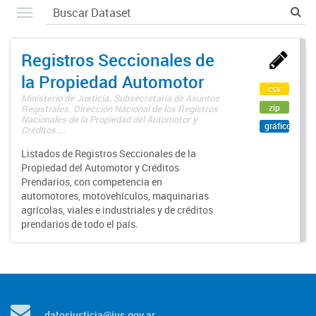
Registros Seccionales de
la Propiedad Automotor
csv
Ministerio de Justicia. Subsecretaría de Asuntos
zip
Registrales. Dirección Nacional de los Registros
Nacionales de la Propiedad del Automotor y
gráfico
Créditos ...
Listados de Registros Seccionales de la
Propiedad del Automotor y Créditos
Prendarios, con competencia en
automotores, motovehículos, maquinarias
agrícolas, viales e industriales y de créditos
prendarios de todo el país.
datosjusticia@jus.gov.ar