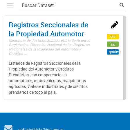
Registros Seccionales de
la Propiedad Automotor
csv
Ministerio de Justicia. Subsecretaría de Asuntos
zip
Registrales. Dirección Nacional de los Registros
Nacionales de la Propiedad del Automotor y
gráfico
Créditos ...
Listados de Registros Seccionales de la
Propiedad del Automotor y Créditos
Prendarios, con competencia en
automotores, motovehículos, maquinarias
agrícolas, viales e industriales y de créditos
prendarios de todo el país.
datosjusticia@jus.gov.ar