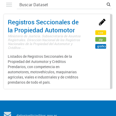
Registros Seccionales de
la Propiedad Automotor
csv
Ministerio de Justicia. Subsecretaría de Asuntos
zip
Registrales. Dirección Nacional de los Registros
Nacionales de la Propiedad del Automotor y
gráfico
Créditos ...
Listados de Registros Seccionales de la
Propiedad del Automotor y Créditos
Prendarios, con competencia en
automotores, motovehículos, maquinarias
agrícolas, viales e industriales y de créditos
prendarios de todo el país.
datosjusticia@jus.gov.ar