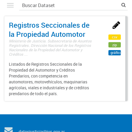
Registros Seccionales de
la Propiedad Automotor
csv
Ministerio de Justicia. Subsecretaría de Asuntos
zip
Registrales. Dirección Nacional de los Registros
Nacionales de la Propiedad del Automotor y
gráfico
Créditos ...
Listados de Registros Seccionales de la
Propiedad del Automotor y Créditos
Prendarios, con competencia en
automotores, motovehículos, maquinarias
agrícolas, viales e industriales y de créditos
prendarios de todo el país.
datosjusticia@jus.gov.ar