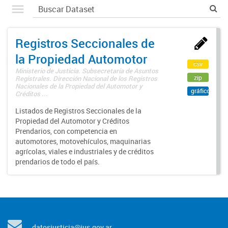
Registros Seccionales de
la Propiedad Automotor
csv
Ministerio de Justicia. Subsecretaría de Asuntos
zip
Registrales. Dirección Nacional de los Registros
Nacionales de la Propiedad del Automotor y
gráfico
Créditos ...
Listados de Registros Seccionales de la
Propiedad del Automotor y Créditos
Prendarios, con competencia en
automotores, motovehículos, maquinarias
agrícolas, viales e industriales y de créditos
prendarios de todo el país.
datosjusticia@jus.gov.ar