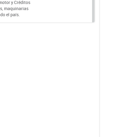
motor y Créditos
s, maquinarias
do el país.