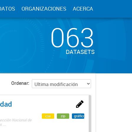
DATOS
ORGANIZACIONES
ACERCA
063
DATASETS
Ordenar
edad
csv
zip
gráfico
rección Nacional de
 ...