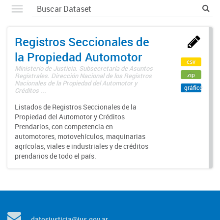
Registros Seccionales de
la Propiedad Automotor
csv
Ministerio de Justicia. Subsecretaría de Asuntos
zip
Registrales. Dirección Nacional de los Registros
Nacionales de la Propiedad del Automotor y
gráfico
Créditos ...
Listados de Registros Seccionales de la
Propiedad del Automotor y Créditos
Prendarios, con competencia en
automotores, motovehículos, maquinarias
agrícolas, viales e industriales y de créditos
prendarios de todo el país.
datosjusticia@jus.gov.ar